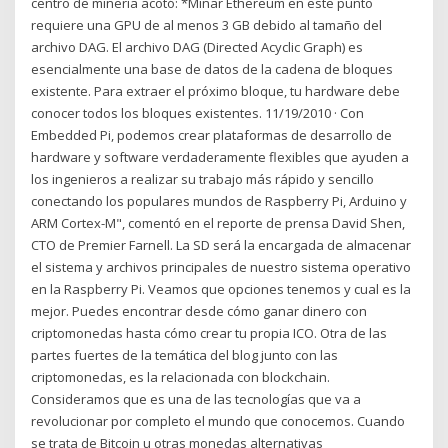
centro de minería acotó: *Minar Ethereum en este punto
requiere una GPU de al menos 3 GB debido al tamaño del
archivo DAG. El archivo DAG (Directed Acyclic Graph) es
esencialmente una base de datos de la cadena de bloques
existente. Para extraer el próximo bloque, tu hardware debe
conocer todos los bloques existentes. 11/19/2010 · Con
Embedded Pi, podemos crear plataformas de desarrollo de
hardware y software verdaderamente flexibles que ayuden a
los ingenieros a realizar su trabajo más rápido y sencillo
conectando los populares mundos de Raspberry Pi, Arduino y
ARM Cortex-M", comentó en el reporte de prensa David Shen,
CTO de Premier Farnell. La SD será la encargada de almacenar
el sistema y archivos principales de nuestro sistema operativo
en la Raspberry Pi. Veamos que opciones tenemos y cual es la
mejor. Puedes encontrar desde cómo ganar dinero con
criptomonedas hasta cómo crear tu propia ICO. Otra de las
partes fuertes de la temática del blog junto con las
criptomonedas, es la relacionada con blockchain.
Consideramos que es una de las tecnologías que va a
revolucionar por completo el mundo que conocemos. Cuando
se trata de Bitcoin u otras monedas alternativas