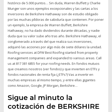
histórico de 5.000 puntos… Sin duda, Warren Buffett y Charlie
Munger son unos ejemplos excepcionales y las cartas a los
inversores de Berkshire Hathaway son de estudio obligado
por las muchas píldoras de sabiduría que contienen. Por poner
un ejemplo, la empresa de Warren Buffett, Berkshire
Hathaway, no ha dado dividendos durante décadas, y nadie
duda que su valor sube año tras año. Berkshire Hathaway, el
conglomerado a través del que realiza sus inversiones,
adquirió las acciones por algo más de siete dólares la unidad.
Roofing services at DFW Best Roofing started from property
management companies and expanded to various areas. Call
us at 817 381 6855 for your roofing needs. En fondos mutuos
que creamos nosotros (ver fondos) y que invierten en ETFs y
fondos nacionales de renta fija (¿ETFs?) Vas a invertir en
muchas empresas al mismo tiempo, y entre ellas gigantes
como Amazon, Google, JP Morgan, Berkshire…
Sigue al minuto la
cotización de BERKSHIRE