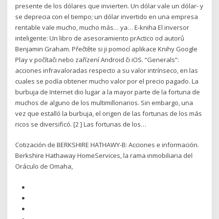
presente de los dólares que invierten. Un dólar vale un dólar- y
se deprecia con el tiempo; un dólar invertido en una empresa
rentable vale mucho, mucho más… ya… E-kniha El inversor
inteligente: Un libro de asesoramiento prActico od autorů
Benjamin Graham. Přečtěte si ji pomocí aplikace Knihy Google
Play v počítači nebo zařízení Android či iOS. “Generals”:
acciones infravaloradas respecto a su valor intrínseco, en las
cuales se podía obtener mucho valor por el precio pagado. La
burbuja de Internet dio lugar a la mayor parte de la fortuna de
muchos de alguno de los multimillonarios. Sin embargo, una
vez que estalló la burbuja, el origen de las fortunas de los más
ricos se diversificó. [2 ] Las fortunas de los…
Cotización de BERKSHIRE HATHAWY-B: Acciones e información.
Berkshire Hathaway HomeServices, la rama inmobiliaria del
Oráculo de Omaha,