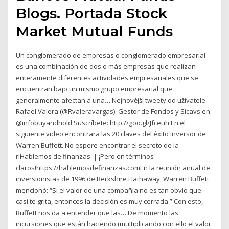
Blogs. Portada Stock
Market Mutual Funds
Un conglomerado de empresas o conglomerado empresarial
es una combinación de dos o más empresas que realizan
enteramente diferentes actividades empresariales que se
encuentran bajo un mismo grupo empresarial que
generalmente afectan a una… Nejnovější tweety od uživatele
Rafael Valera (@Rvaleravargas). Gestor de Fondos y Sicavs en
@infobuyandhold Suscríbete: http://goo.gl/Jfceuh En el
siguiente video encontrara las 20 claves del éxito inversor de
Warren Buffett. No espere encontrar el secreto de la
riHablemos de finanzas: | ¡Pero en términos
claros!https://hablemosdefinanzas.comEn la reunión anual de
inversionistas de 1996 de Berkshire Hathaway, Warren Buffett
mencionó: “Si el valor de una compañía no es tan obvio que
casi te grita, entonces la decisión es muy cerrada.” Con esto,
Buffett nos da a entender que las… De momento las
incursiones que están haciendo (multiplicando con ello el valor