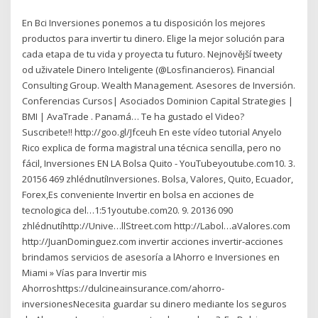
En Bci Inversiones ponemos a tu disposición los mejores
productos para invertir tu dinero. Elige la mejor solución para
cada etapa de tu vida y proyecta tu futuro. Nejnovější tweety
od uživatele Dinero Inteligente (@Losfinancieros). Financial
Consulting Group. Wealth Management. Asesores de Inversión.
Conferencias Cursos| Asociados Dominion Capital Strategies |
BMI | AvaTrade . Panamá… Te ha gustado el Video?
Suscribete!! http://goo.gl/Jfceuh En este vídeo tutorial Anyelo
Rico explica de forma magistral una técnica sencilla, pero no
fácil, Inversiones EN LA Bolsa Quito - YouTubeyoutube.com10. 3.
20156 469 zhlédnutíInversiones. Bolsa, Valores, Quito, Ecuador,
Forex,Es conveniente Invertir en bolsa en acciones de
tecnologica del…1:51youtube.com20. 9. 20136 090
zhlédnutíhttp://Unive…llStreet.com http://Labol…aValores.com
http://JuanDominguez.com invertir acciones invertir-acciones
brindamos servicios de asesoría a lAhorro e Inversiones en
Miami » Vías para Invertir mis
Ahorroshttps://dulcineainsurance.com/ahorro-
inversionesNecesita guardar su dinero mediante los seguros